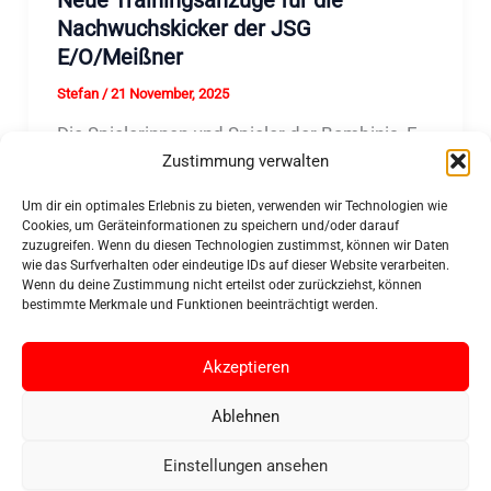
Nachwuchskicker der JSG
E/O/Meißner
Stefan
/
21 November, 2025
Die Spielerinnen und Spieler der Bambinis, F-
Zustimmung verwalten
Jugend und E-Jugend der JSG E/O/Meißner
freuen sich über ihre neuen Trainingsanzüge.
Um dir ein optimales Erlebnis zu bieten, verwenden wir Technologien wie
Cookies, um Geräteinformationen zu speichern und/oder darauf
zuzugreifen. Wenn du diesen Technologien zustimmst, können wir Daten
wie das Surfverhalten oder eindeutige IDs auf dieser Website verarbeiten.
Wenn du deine Zustimmung nicht erteilst oder zurückziehst, können
bestimmte Merkmale und Funktionen beeinträchtigt werden.
Akzeptieren
Copyright © 2026 FTSV Abterode 1920 e.V.
Ablehnen
Impressum
Einstellungen ansehen
Datenschutzerklärung