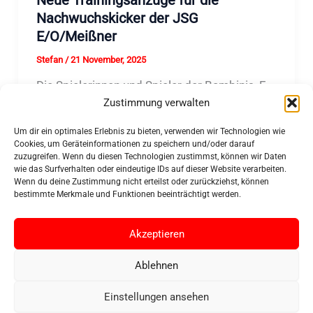
Nachwuchskicker der JSG
E/O/Meißner
Stefan
/
21 November, 2025
Die Spielerinnen und Spieler der Bambinis, F-
Zustimmung verwalten
Jugend und E-Jugend der JSG E/O/Meißner
freuen sich über ihre neuen Trainingsanzüge.
Um dir ein optimales Erlebnis zu bieten, verwenden wir Technologien wie
Cookies, um Geräteinformationen zu speichern und/oder darauf
zuzugreifen. Wenn du diesen Technologien zustimmst, können wir Daten
wie das Surfverhalten oder eindeutige IDs auf dieser Website verarbeiten.
Wenn du deine Zustimmung nicht erteilst oder zurückziehst, können
bestimmte Merkmale und Funktionen beeinträchtigt werden.
Akzeptieren
Copyright © 2026 FTSV Abterode 1920 e.V.
Ablehnen
Impressum
Einstellungen ansehen
Datenschutzerklärung